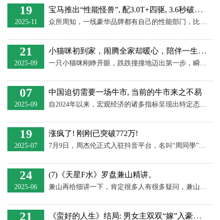
19
宝马推出“性能怪兽”, 配3.0T+四驱, 3.6秒破百, 四根排气太霸气
2025-11
众所周知，一线豪华品牌都有自己的性能部门，比如奔驰的AMG系列，宝马的M系列，奥迪的RS系列等，只要你稍微对性能车有研究，就会对这三个部门了如指掌，它们很擅长把一辆普通车型打造
21
小猫咪初到家，闹腾全家却暖心，陪伴一生值不值？
2025-09
一只小猫咪刚睁开眼，跌跌撞撞地迈出第一步，瞬间就能让人心动得不行。宠物这种小家伙，简直就是家里的一团暖心小火苗，总能让生活多点甜头。它们不只是动物，更是陪我们笑、陪我们
07
中国迫切需要一场牛市, 当前的牛市来之不易
2025-09
自2024年以来，宏观经济的诸多指标呈现出特定态势，比如物价持续疲软。2025年上半年，CPI同比去年同期下降0.1%，这表明消费不振、物价疲软。为何消费会陷入低迷？因为人们缺乏信心，口袋
19
涨疯了! 刚刚已突破772万!
2025-07
7月9日，周杰伦正式入驻抖音平台，名叫“周同學”，认证为歌手。 当天下午，@周杰伦歌迷会官方微博发文称，“周杰伦入驻3小时粉丝突破300万，真正的乐坛顶流。” 记者搜索发现，截至2
24
(7)《天星F水》罗盘兼山精讲。
2025-06
兼山再给细讲一下，肯定很多人有很多疑问，兼山兼向如何去兼它已经不是根本的东西了。 比如说乙兼辰也好，兼卯也好，不管怎么兼只要不犯出卦都可以用，二十四山在F水当中来讲它已经是
21
《蛮好的人生》结局: 男女主双双“嫁”入豪门, 如此皆大欢喜