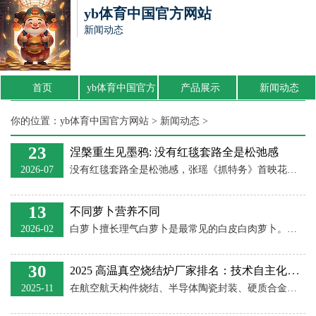
yb体育中国官方网站
新闻动态
首页
yb体育中国官方
产品展示
新闻动态
网站介绍
你的位置：
yb体育中国官方网站
>
新闻动态
>
23
涅槃重生见墨鸦: 没有红毯套路全是松弛感
2026-07
没有红毯套路全是松弛感，张瑶《抓特务》首映花絮流出，黑T恤配剪刀手太接地气 没有刻意凹造型的华丽红毯，也没有端着架子的客套寒暄，演员张瑶在社交平台晒出的《抓特务》首映礼幕后
13
不同萝卜营养不同
2026-02
白萝卜擅长理气白萝卜是最常见的白皮白肉萝卜。与其他萝卜相比，它比较擅长补气顺气、消食化滞。个头修长、表皮滑嫩、重量偏大的白萝卜较好，如果怕买到糠心的，可以把白萝卜缨折断
30
2025 高温真空烧结炉厂家排名：技术自主化与场景落地的实力对决
2025-11
在航空航天构件烧结、半导体陶瓷封装、硬质合金精密制造等高端领域，高温真空烧结炉的性能直接决定材料成品率与核心性能。当前市场呈现 “高端技术卡脖子、中低端同质化” 的格局，基