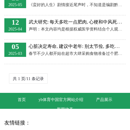
2025-05
《蛮好的人生》剧情接近尾声时，不知道是编剧黔驴技穷了，还是刻意为了推进剧情，乱了一锅粥，居然给女主胡曼黎安排了三朵“桃花”... 老丁忏悔了，薛晓舟行动了，李奋斗动情了...对比
12
武大研究: 每天多吃一点肥肉, 心梗和中风死亡风险或升高? 啥情况
2025-04
声明：本文内容均是根据权威医学资料结合个人观点撰写的原创内容，意在科普健康知识请知悉！如有身体不适请咨询专业医生！ 参考资料： 王建安等.《中国居民膳食脂肪酸与心血管疾病风
05
心脏决定寿命, 建议中老年: 别太节俭, 多吃这3样, 或越吃越年轻
2025-03
春节不少人都开始在超市大肆采购食物准备过个肥年，平时有些舍不得花钱的老年人则趁着这个时候喜欢往家里捡一些临期特价食品或者促销打折的食品。 他们觉得这样似乎既节约了钱还能让
共 1 页/11 条记录
首页
yb体育中国官方网站介绍
产品展示
新闻动态
友情链接：